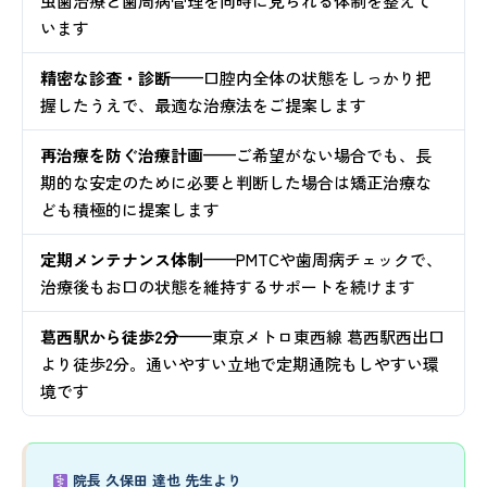
虫歯治療と歯周病管理を同時に見られる体制を整えて
います
精密な診査・診断
——口腔内全体の状態をしっかり把
握したうえで、最適な治療法をご提案します
再治療を防ぐ治療計画
——ご希望がない場合でも、長
期的な安定のために必要と判断した場合は矯正治療な
ども積極的に提案します
定期メンテナンス体制
——PMTCや歯周病チェックで、
治療後もお口の状態を維持するサポートを続けます
葛西駅から徒歩2分
——東京メトロ東西線 葛西駅西出口
より徒歩2分。通いやすい立地で定期通院もしやすい環
境です
院長 久保田 達也 先生より