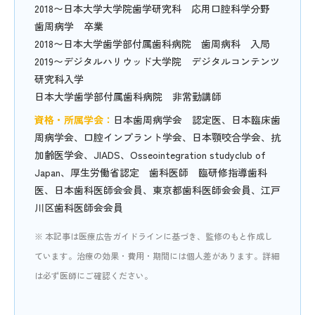
2018〜日本大学大学院歯学研究科 応用口腔科学分野
歯周病学 卒業
2018〜日本大学歯学部付属歯科病院 歯周病科 入局
2019〜デジタルハリウッド大学院 デジタルコンテンツ
研究科入学
日本大学歯学部付属歯科病院 非常勤講師
資格・所属学会：
日本歯周病学会 認定医、日本臨床歯
周病学会、口腔インプラント学会、日本顎咬合学会、抗
加齢医学会、JIADS、Osseointegration studyclub of
Japan、厚生労働省認定 歯科医師 臨研修指導歯科
医、日本歯科医師会会員、東京都歯科医師会会員、江戸
川区歯科医師会会員
※ 本記事は医療広告ガイドラインに基づき、監修のもと作成し
ています。治療の効果・費用・期間には個人差があります。詳細
は必ず医師にご確認ください。