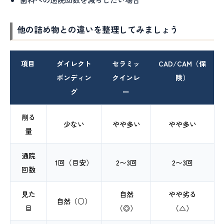
他の詰め物との違いを整理してみましょう
項目
ダイレクト
セラミッ
CAD/CAM（保
ボンディン
クインレ
険）
グ
ー
削る
少ない
やや多い
やや多い
量
通院
1回（目安）
2〜3回
2〜3回
回数
見た
自然
やや劣る
自然（○）
目
（◎）
（△）