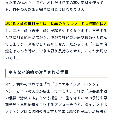
った歯の代わり」です。どれだけ精度の高い素材を使って
も、自分の天然歯と完全に同じにはなりません。
詰め物と歯の境目からは、長年のうちに少しずつ細菌が侵入
し、二次虫歯（再発虫歯）が起きやすくなります。再発する
たびに削る範囲が広がり、やがて神経の治療や抜歯へと進ん
でしまうケースも珍しくありません。だからこそ「一回の治
療をきちんと行い、できる限り長持ちさせる」ことが大切な
のです。
削らない治療が注目される背景
近年、歯科の世界では「MI（ミニマルインターベンショ
ン）」という考え方が広まっています。これは「必要最小限
の侵襲で治療する」という概念で、歯を守るための予防や早
期発見・早期治療を重視するアプローチです。ダイレクトボ
ンディングはこのMIの考え方と非常に親和性が高い治療法と