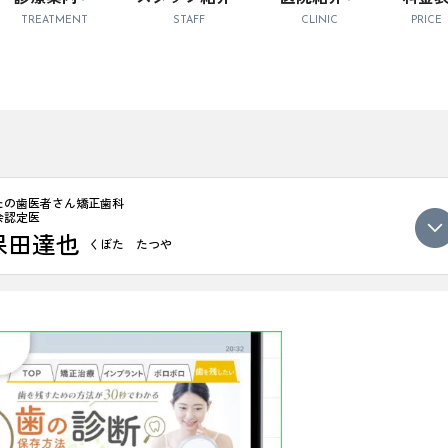
TREATMENT
STAFF
CLINIC
PRICE
たの歯医者さん矯正歯科
会認定医
保田達也
くぼた たつや
以上にわたり研鑽を積み、海外の歯周病・インプラント学会でも発
を追求し、矯正や補綴、咬み合わせ診断を組み合わせた包括的なア
定した口腔環境を目指しています。
トゲンを活用し、わずかな変化も見逃さず管理。いびき治療や栄養
も踏み込み、全身の健康寿命を延ばすサポートを行っています。