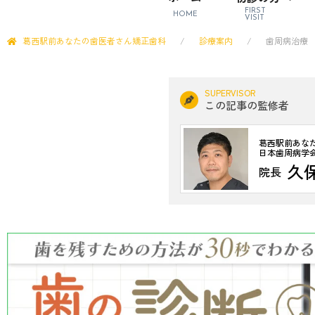
FIRST
HOME
VISIT
葛西駅前あなたの歯医者さん矯正歯科
診療案内
歯周病治療
SUPERVISOR
この記事の監修者
葛西駅前あな
日本歯周病学
久
院長
大学病院の歯周病科で10年
ねてきました。
「歯を抜かずに残す」治療
チで、再治療のいらない安
口腔内写真やデジタルレン
レッチ指導など生活習慣に