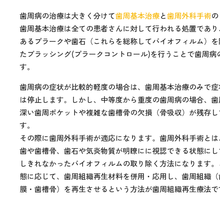
歯周病の治療は大きく分けて
歯周基本治療
と
歯周外科手術
の
歯周基本治療は全ての患者さんに対して行われる処置であり
あるプラークや歯石（これらを総称してバイオフィルム）を
たブラッシング(プラークコントロール)を行うことで歯周病
す。
歯周病の症状が比較的軽度の場合は、歯周基本治療のみで症
は停止します。しかし、中等度から重度の歯周病の場合、歯
深い歯周ポケットや複雑な歯槽骨の欠損（骨吸収）が残存し
す。
その際に歯周外科手術が適応になります。歯周外科手術とは
歯や歯槽骨、歯石や気炎物質が明瞭にに視認できる状態にし
しきれなかったバイオフィルムの取り除く方法になります。
態に応じて、歯周組織再生材料を併用・応用し、歯周組織（
膜・歯槽骨）を再生させるという方法が歯周組織再生療法で