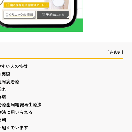
に即反映し、長く健康な口腔状態を維持できるよう努めています。
非表示
やすい人の特徴
の実際
歯周病治療
流れ
治療
治療歯周組織再生療法
療法に用いられる
材料
り組んでいます