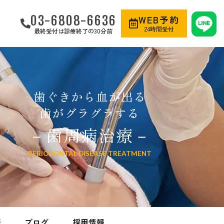
03-6808-6636
WEB予約
24時間受付
最終受付は診療終了の30分前
歯ぐきから血が出る
歯がグラグラする
－歯周病治療－
PERIODONTAL DISEASE TREATMENT
表
ブログ
採用情報