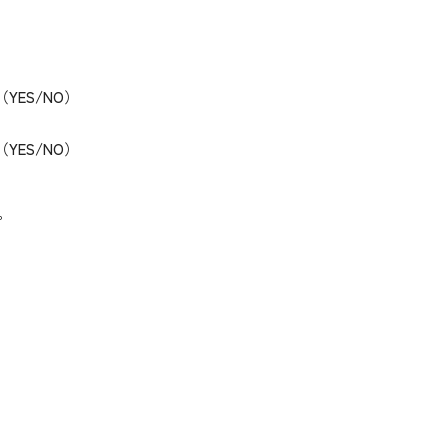
ES/NO）
ES/NO）
。