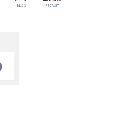
BLOG
RECRUIT
表を重
プロー
・スト